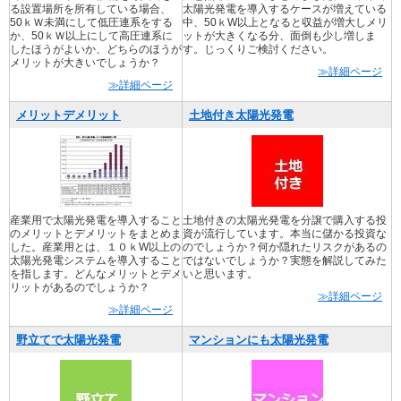
る設置場所を所有している場合、
太陽光発電を導入するケースが増えている
50ｋＷ未満にして低圧連系をする
中、50ｋW以上となると収益が増大しメリ
か、50ｋＷ以上にして高圧連系に
ットが大きくなる分、面倒も少し増しま
したほうがよいか、どちらのほうが
す。じっくりご検討ください。
メリットが大きいでしょうか？
≫詳細ページ
≫詳細ページ
メリットデメリット
土地付き太陽光発電
産業用で太陽光発電を導入すること
土地付きの太陽光発電を分譲で購入する投
のメリットとデメリットをまとめま
資が流行しています。本当に儲かる投資な
した。産業用とは、１０ｋW以上の
のでしょうか？何か隠れたリスクがあるの
太陽光発電システムを導入すること
ではないでしょうか？実態を解説してみた
を指します。どんなメリットとデメ
いと思います。
リットがあるのでしょうか？
≫詳細ページ
≫詳細ページ
野立てで太陽光発電
マンションにも太陽光発電