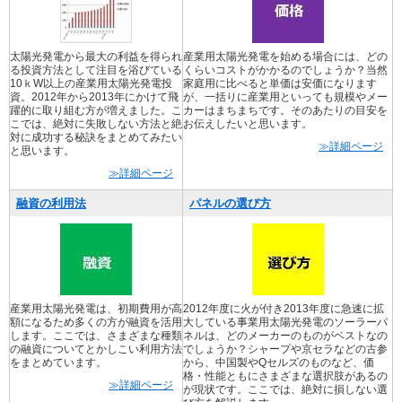
太陽光発電から最大の利益を得られ
産業用太陽光発電を始める場合には、どの
る投資方法として注目を浴びている
くらいコストがかかるのでしょうか？当然
10ｋW以上の産業用太陽光発電投
家庭用に比べると単価は安価になります
資。2012年から2013年にかけて飛
が、一括りに産業用といっても規模やメー
躍的に取り組む方が増えました。こ
カーはまちまちです。そのあたりの目安を
こでは、絶対に失敗しない方法と絶
お伝えしたいと思います。
対に成功する秘訣をまとめてみたい
≫詳細ページ
と思います。
≫詳細ページ
融資の利用法
パネルの選び方
産業用太陽光発電は、初期費用が高
2012年度に火が付き2013年度に急速に拡
額になるため多くの方が融資を活用
大している事業用太陽光発電のソーラーパ
します。ここでは、さまざまな種類
ネルは、どのメーカーのものがベストなの
の融資についてとかしこい利用方法
でしょうか？シャープや京セラなどの古参
をまとめています。
から、中国製やQセルズのものなど、価
格・性能ともにさまざまな選択肢があるの
≫詳細ページ
が現状です。ここでは、絶対に損しない選