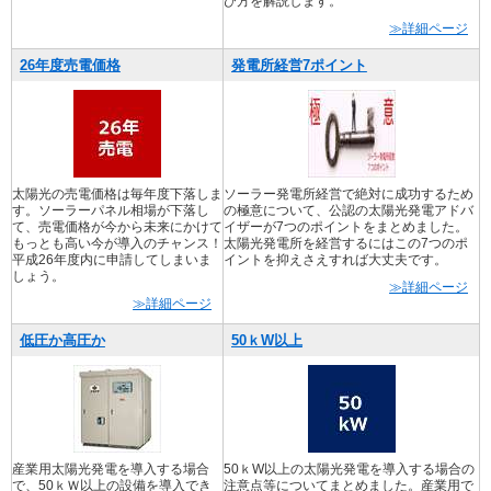
び方を解説します。
≫詳細ページ
26年度売電価格
発電所経営7ポイント
太陽光の売電価格は毎年度下落しま
ソーラー発電所経営で絶対に成功するため
す。ソーラーパネル相場が下落し
の極意について、公認の太陽光発電アドバ
て、売電価格が今から未来にかけて
イザーが7つのポイントをまとめました。
もっとも高い今が導入のチャンス！
太陽光発電所を経営するにはこの7つのポ
平成26年度内に申請してしまいま
イントを抑えさえすれば大丈夫です。
しょう。
≫詳細ページ
≫詳細ページ
低圧か高圧か
50ｋW以上
産業用太陽光発電を導入する場合
50ｋW以上の太陽光発電を導入する場合の
で、50ｋＷ以上の設備を導入でき
注意点等についてまとめました。産業用で