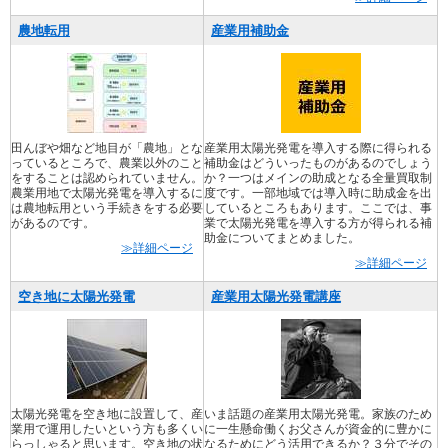
農地転用
産業用補助金
田んぼや畑など地目が「農地」とな
産業用太陽光発電を導入する際に得られる
っているところで、農業以外のこと
補助金はどういったものがあるのでしょう
をすることは認められていません。
か？一つはメインの助成となる全量買取制
農業用地で太陽光発電を導入するに
度です。一部地域では導入時に助成金を出
は農地転用という手続きをする必要
しているところもあります。ここでは、事
があるのです。
業で太陽光発電を導入する方が得られる補
助金についてまとめました。
≫詳細ページ
≫詳細ページ
空き地に太陽光発電
産業用太陽光発電講座
太陽光発電を空き地に設置して、産
いま話題の産業用太陽光発電。家族のため
業用で運用したいという方も多くい
に一生懸命働くお父さんが資金的に豊かに
らっしゃると思います。空き地の状
なるためにどう活用できるか？３分でその