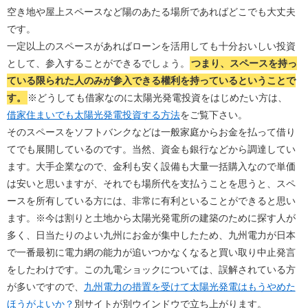
空き地や屋上スペースなど陽のあたる場所であればどこでも大丈夫
です。
一定以上のスペースがあればローンを活用しても十分おいしい投資
として、参入することができるでしょう。
つまり、スペースを持っ
ている限られた人のみが参入できる權利を持っているということで
す。
※どうしても借家なのに太陽光発電投資をはじめたい方は、
借家住まいでも太陽光発電投資する方法
をご覧下さい。
そのスペースをソフトバンクなどは一般家庭からお金を払って借り
てでも展開しているのです。当然、資金も銀行などから調達してい
ます。大手企業なので、金利も安く設備も大量一括購入なので単価
は安いと思いますが、それでも場所代を支払うことを思うと、スペ
ースを所有している方には、非常に有利といることができると思い
ます。※今は割りと土地から太陽光発電所の建築のために探す人が
多く、日当たりのよい九州にお金が集中したため、九州電力が日本
で一番最初に電力網の能力が追いつかなくなると買い取り中止発言
をしたわけです。この九電ショックについては、誤解されている方
が多いですので、
九州電力の措置を受けて太陽光発電はもうやめた
ほうがよいか？
別サイトが別ウインドウで立ち上がります。