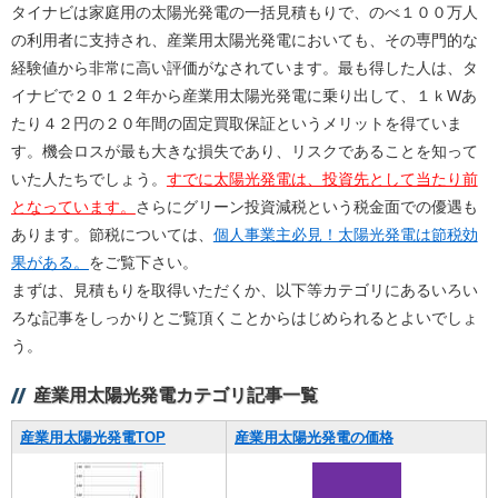
タイナビは家庭用の太陽光発電の一括見積もりで、のべ１００万人
の利用者に支持され、産業用太陽光発電においても、その専門的な
経験値から非常に高い評価がなされています。最も得した人は、タ
イナビで２０１２年から産業用太陽光発電に乗り出して、１ｋWあ
たり４２円の２０年間の固定買取保証というメリットを得ていま
す。機会ロスが最も大きな損失であり、リスクであることを知って
いた人たちでしょう。
すでに太陽光発電は、投資先として当たり前
となっています。
さらにグリーン投資減税という税金面での優遇も
あります。節税については、
個人事業主必見！太陽光発電は節税効
果がある。
をご覧下さい。
まずは、見積もりを取得いただくか、以下等カテゴリにあるいろい
ろな記事をしっかりとご覧頂くことからはじめられるとよいでしょ
う。
産業用太陽光発電カテゴリ記事一覧
産業用太陽光発電TOP
産業用太陽光発電の価格