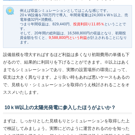
例えば収益シミュレーションとしてはこんな感じです。
20ｋW設備を700万円で導入、年間発電量は24,000ｋWｈ以上、売
電単価32円+消費税。
つまり年間収益は、829,440円、
投資利回り11.85％
ということで
す。
そして、20年間の総利益は、16,588,800円の収益となり、初期投
資金額を引くと、
9,588,800円という利益
が計上されることになり
ます。
設備規模を増大すればするほど利益は多くなり初期費用の単価も下
がるので、結果的に利回りを下げることができます。※以上はあく
までもシミュレーションであり、実際の設置場所の環境によって、
収支は大きく異なります。より良い時もあれば悪いケースもあるの
で、見積もり・シミュレーションを取得のうえ検討されることをオ
ススメいたします。
10ｋW以上の太陽光発電に参入したほうがよいか？
まずは、しっかりとした見積もりとシミュレーションを取得した上
で検証してみましょう。実際にどのように運営されるのかを知った