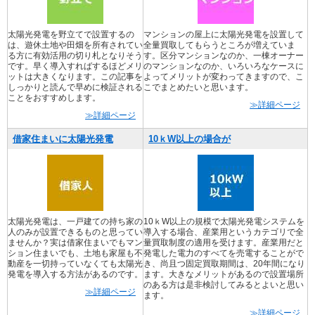
太陽光発電を野立てで設置するの
マンションの屋上に太陽光発電を設置して
は、遊休土地や田畑を所有されてい
全量買取してもらうところが増えていま
る方に有効活用の切り札となりそう
す。区分マンションなのか、一棟オーナー
です。早く導入すればするほどメリ
のマンションなのか、いろいろなケースに
ットは大きくなります。この記事を
よってメリットが変わってきますので、こ
しっかりと読んで早めに検証される
こでまとめたいと思います。
ことをおすすめします。
≫詳細ページ
≫詳細ページ
借家住まいに太陽光発電
10ｋW以上の場合が
太陽光発電は、一戸建ての持ち家の
10ｋW以上の規模で太陽光発電システムを
人のみが設置できるものと思ってい
導入する場合、産業用というカテゴリで全
ませんか？実は借家住まいでもマン
量買取制度の適用を受けます。産業用だと
ション住まいでも、土地も家屋も不
発電した電力のすべてを売電することがで
動産を一切持っていなくても太陽光
き、尚且つ固定買取期間は、20年間になり
発電を導入する方法があるのです。
ます。大きなメリットがあるので設置場所
のある方は是非検討してみるとよいと思い
≫詳細ページ
ます。
≫詳細ページ