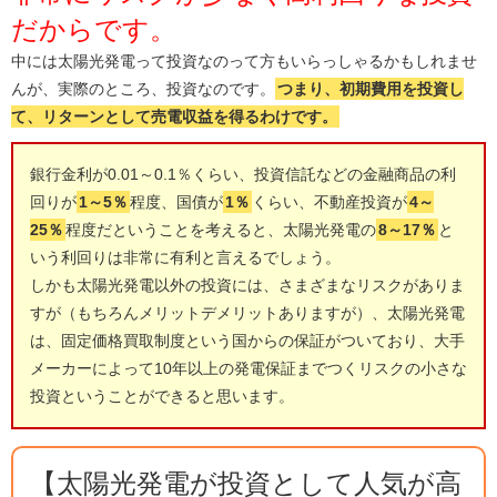
だからです。
中には太陽光発電って投資なのって方もいらっしゃるかもしれませ
んが、実際のところ、投資なのです。
つまり、初期費用を投資し
て、リターンとして売電収益を得るわけです。
銀行金利が0.01～0.1％くらい、投資信託などの金融商品の利
回りが
1～5％
程度、国債が
1％
くらい、不動産投資が
4～
25％
程度だということを考えると、太陽光発電の
8～17％
と
いう利回りは非常に有利と言えるでしょう。
しかも太陽光発電以外の投資には、さまざまなリスクがありま
すが（もちろんメリットデメリットありますが）、太陽光発電
は、固定価格買取制度という国からの保証がついており、大手
メーカーによって10年以上の発電保証までつくリスクの小さな
投資ということができると思います。
【太陽光発電が投資として人気が高