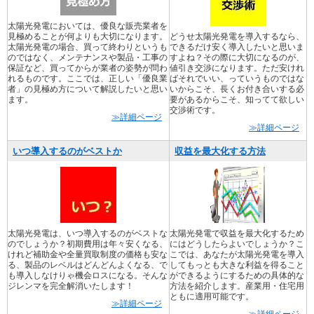
太陽光発電においては、優良な販売業者を
見極めることが何よりも大切になります。
どうせ太陽光発電を導入するなら、
太陽光発電の場合、買って終わりというも
できるだけ安く導入したいと思いま
のではなく、メンテナンスや製品・工事の
すよね？その際に大切になるのが、
保証など、買ってからが業者の姿勢が問わ
値引き交渉になります。ただ安けれ
れるものです。ここでは、正しい「優良業
ばそれでいい、っていうものではな
者」の見極め方について解説したいと思い
いからこそ、長くお付き合いする必
ます。
要があるからこそ、知ってて欲しい
交渉術です。
≫詳細ページ
≫詳細ページ
いつ導入するのがベストか
収益を最大化する方法
太陽光発電は、いつ導入するのがベストな
太陽光発電で収益を最大化するため
のでしょうか？初期費用は年々安くなる、
にはどうしたらよいでしょうか？こ
けれど補助金や全量買取制度の価格も安な
こでは、あなたが太陽光発電を導入
る、製品のレベルはどんどんよくなる、で
してもっとも大きな利益を得ること
も導入しなけりゃ機会ロスになる。そんな
ができるようにするための具体的な
ジレンマを完全解消いたします！
方法を紹介します。産業用・住宅用
ともに適用可能です。
≫詳細ページ