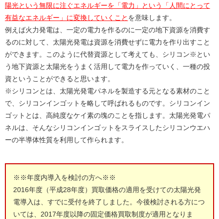
陽光という無限に注ぐエネルギーを「電力」という「人間にとって
有益なエネルギー」に変換していくこと
を意味します。
例えば火力発電は、一定の電力を作るのに一定の地下資源を消費す
るのに対して、太陽光発電は資源を消費せずに電力を作り出すこと
ができます。このように代替資源として考えても、シリコン※とい
う地下資源と太陽光をうまく活用して電力を作っていく、一種の投
資ということができると思います。
※シリコンとは、太陽光発電パネルを製造する元となる素材のこと
で、シリコンインゴットを略して呼ばれるものです。シリコンイン
ゴットとは、高純度なケイ素の塊のことを指します。太陽光発電パ
ネルは、そんなシリコンインゴットをスライスしたシリコンウエハ
ーの半導体性質を利用して作られます。
※※年度内導入を検討の方へ※※
2016年度（平成28年度）買取価格の適用を受けての太陽光発
電導入は、すでに受付を終了しました。今後検討される方につ
いては、2017年度以降の固定価格買取制度が適用となりま