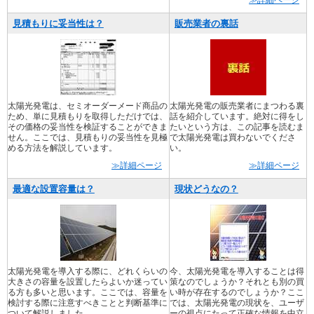
≫詳細ページ
見積もりに妥当性は？
販売業者の裏話
太陽光発電は、セミオーダーメード商品の
太陽光発電の販売業者にまつわる裏
ため、単に見積もりを取得しただけでは、
話を紹介しています。絶対に得をし
その価格の妥当性を検証することができま
たいという方は、この記事を読むま
せん。ここでは、見積もりの妥当性を見極
で太陽光発電は買わないでくださ
める方法を解説しています。
い。
≫詳細ページ
≫詳細ページ
最適な設置容量は？
現状どうなの？
太陽光発電を導入する際に、どれくらいの
今、太陽光発電を導入することは得
大きさの容量を設置したらよいか迷ってい
策なのでしょうか？それとも別の買
る方も多いと思います。ここでは、容量を
い時が存在するのでしょうか？ここ
検討する際に注意すべきことと判断基準に
では、太陽光発電の現状を、ユーザ
ついて解説しました。
ーの視点にたって正確な情報を中立