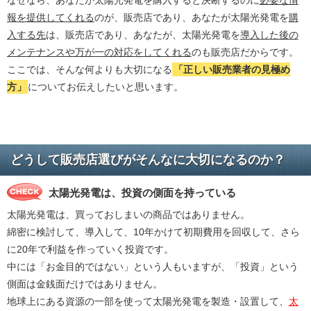
なぜなら、あなたが太陽光発電を購入すると決断するのに
必要な情
報を提供してくれる
のが、販売店であり、あなたが太陽光発電を
購
入する先
は、販売店であり、あなたが、太陽光発電を
導入した後の
メンテナンスや万が一の対応をしてくれる
のも販売店だからです。
ここでは、そんな何よりも大切になる
「正しい販売業者の見極め
方」
についてお伝えしたいと思います。
どうして販売店選びがそんなに大切になるのか？
太陽光発電は、投資の側面を持っている
太陽光発電は、買っておしまいの商品ではありません。
綿密に検討して、導入して、10年かけて初期費用を回収して、さら
に20年で利益を作っていく投資です。
中には「お金目的ではない」という人もいますが、「投資」という
側面は金銭面だけではありません。
地球上にある資源の一部を使って太陽光発電を製造・設置して、
太