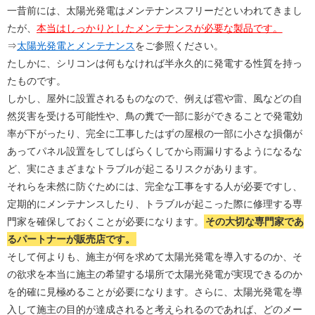
一昔前には、太陽光発電はメンテナンスフリーだといわれてきまし
たが、
本当はしっかりとしたメンテナンスが必要な製品です。
⇒
太陽光発電とメンテナンス
をご参照ください。
たしかに、シリコンは何もなければ半永久的に発電する性質を持っ
たものです。
しかし、屋外に設置されるものなので、例えば雹や雷、風などの自
然災害を受ける可能性や、鳥の糞で一部に影ができることで発電効
率が下がったり、完全に工事したはずの屋根の一部に小さな損傷が
あってパネル設置をしてしばらくしてから雨漏りするようになるな
ど、実にさまざまなトラブルが起こるリスクがあります。
それらを未然に防ぐためには、完全な工事をする人が必要ですし、
定期的にメンテナンスしたり、トラブルが起こった際に修理する専
門家を確保しておくことが必要になります。
その大切な専門家であ
るパートナーが販売店です。
そして何よりも、施主が何を求めて太陽光発電を導入するのか、そ
の欲求を本当に施主の希望する場所で太陽光発電が実現できるのか
を的確に見極めることが必要になります。さらに、太陽光発電を導
入して施主の目的が達成されると考えられるのであれば、どのメー