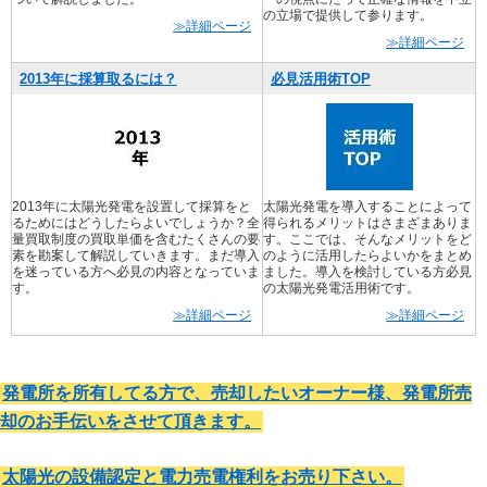
の立場で提供して参ります。
≫詳細ページ
≫詳細ページ
2013年に採算取るには？
必見活用術TOP
2013年に太陽光発電を設置して採算をと
太陽光発電を導入することによって
るためにはどうしたらよいでしょうか？全
得られるメリットはさまざまありま
量買取制度の買取単価を含むたくさんの要
す。ここでは、そんなメリットをど
素を勘案して解説していきます。まだ導入
のように活用したらよいかをまとめ
を迷っている方へ必見の内容となっていま
ました。導入を検討している方必見
す。
の太陽光発電活用術です。
≫詳細ページ
≫詳細ページ
発電所を所有してる方で、売却したいオーナー様、発電所売
却のお手伝いをさせて頂きます。
太陽光の設備認定と電力売電権利をお売り下さい。