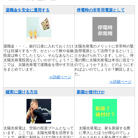
退職金を安全に運用する
停電時の非常用電源として
退職金・・・。銀行口座に入れておくだけ
太陽光発電のメリットに非常時の緊
では目減りする一方。かといって株や金融
急用電源として活用できるというこ
投資は怖くてしたくない。そんなあなたに
とがあげられています。しかし、停
太陽光発電投資なんていかがでしょう？こ
電の際に太陽光発電は本当に役立つ
こでは、太陽光発電で退職金を増やす方法
のでしょうか？また、どのようにす
をまとめています。
ればよいのでしょうか？解説しまし
た。
≫詳細ページ
≫詳細ページ
確実に儲ける方法
新築か後付けか
太陽光発電は、空前の投資ブームとなって
太陽光発電は、家を新築する際
います。ここでは、太陽光発電を活用する
に導入したほうが得なのでしょ
ことで、確実に利益を上げて儲ける方法に
うか？それとも家を建てた後に