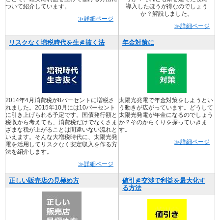
ついて紹介しています。
導入したほうが得なのでしょう
か？解説しました。
≫詳細ページ
≫詳細ページ
リスクなく増税時代を生き抜く法
年金対策に
2014年4月消費税が8パーセントに増税さ
太陽光発電で年金対策をしようとい
れました。2015年10月には10パーセント
う動きが広がっています。どうして
に引き上げられる予定です。国債発行額と
太陽光発電が年金になるのでしょう
税収から考えても、消費税だけでなくさま
か？そのからくりを探っていきま
ざまな税が上がることは間違いない流れと
す。
いえます。そんな大増税時代に、太陽光発
≫詳細ページ
電を活用してリスクなく安定収入を作る方
法を紹介します。
≫詳細ページ
正しい販売店の見極め方
値引き交渉で利益を最大化す
る方法