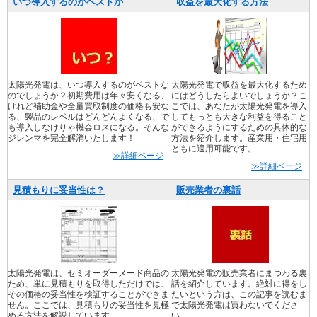
いつ導入するのがベストか
収益を最大化する方法
太陽光発電は、いつ導入するのがベストな
太陽光発電で収益を最大化するため
のでしょうか？初期費用は年々安くなる、
にはどうしたらよいでしょうか？こ
けれど補助金や全量買取制度の価格も安な
こでは、あなたが太陽光発電を導入
る、製品のレベルはどんどんよくなる、で
してもっとも大きな利益を得ること
も導入しなけりゃ機会ロスになる。そんな
ができるようにするための具体的な
ジレンマを完全解消いたします！
方法を紹介します。産業用・住宅用
ともに適用可能です。
≫詳細ページ
≫詳細ページ
見積もりに妥当性は？
販売業者の裏話
太陽光発電は、セミオーダーメード商品の
太陽光発電の販売業者にまつわる裏
ため、単に見積もりを取得しただけでは、
話を紹介しています。絶対に得をし
その価格の妥当性を検証することができま
たいという方は、この記事を読むま
せん。ここでは、見積もりの妥当性を見極
で太陽光発電は買わないでくださ
める方法を解説しています。
い。