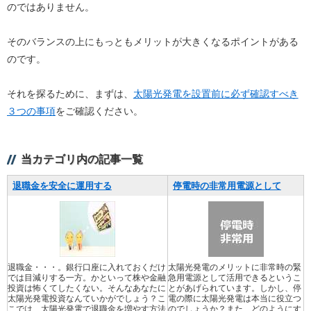
のではありません。
そのバランスの上にもっともメリットが大きくなるポイントがある
のです。
それを探るために、まずは、
太陽光発電を設置前に必ず確認すべき
３つの事項
をご確認ください。
当カテゴリ内の記事一覧
退職金を安全に運用する
停電時の非常用電源として
退職金・・・。銀行口座に入れておくだけ
太陽光発電のメリットに非常時の緊
では目減りする一方。かといって株や金融
急用電源として活用できるというこ
投資は怖くてしたくない。そんなあなたに
とがあげられています。しかし、停
太陽光発電投資なんていかがでしょう？こ
電の際に太陽光発電は本当に役立つ
こでは、太陽光発電で退職金を増やす方法
のでしょうか？また、どのようにす