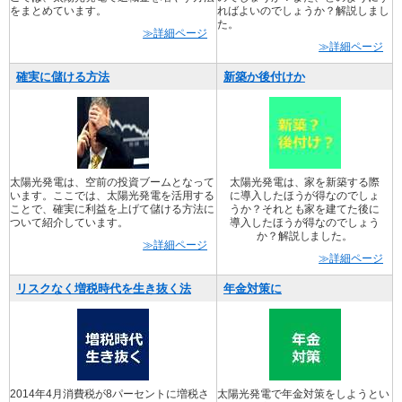
をまとめています。
ればよいのでしょうか？解説しまし
た。
≫詳細ページ
≫詳細ページ
確実に儲ける方法
新築か後付けか
太陽光発電は、空前の投資ブームとなって
太陽光発電は、家を新築する際
います。ここでは、太陽光発電を活用する
に導入したほうが得なのでしょ
ことで、確実に利益を上げて儲ける方法に
うか？それとも家を建てた後に
ついて紹介しています。
導入したほうが得なのでしょう
か？解説しました。
≫詳細ページ
≫詳細ページ
リスクなく増税時代を生き抜く法
年金対策に
2014年4月消費税が8パーセントに増税さ
太陽光発電で年金対策をしようとい