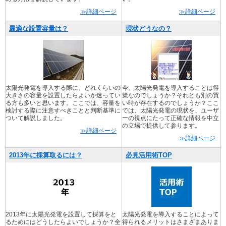
≫詳細ページ
≫詳細ページ
最適な設置容量は？
現状どうなの？
太陽光発電を導入する際に、どれくらいの
今、太陽光発電を導入することは得
大きさの容量を設置したらよいか迷ってい
策なのでしょうか？それとも別の買
る方も多いと思います。ここでは、容量を
い時が存在するのでしょうか？ここ
検討する際に注意すべきことと判断基準に
では、太陽光発電の現状を、ユーザ
ついて解説しました。
ーの視点にたって正確な情報を中立
の立場で提供して参ります。
≫詳細ページ
≫詳細ページ
2013年に採算取るには？
必見活用術TOP
2013年に太陽光発電を設置して採算をと
太陽光発電を導入することによって
るためにはどうしたらよいでしょうか？全
得られるメリットはさまざまありま