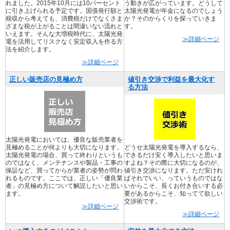
れました。2015年10月には10パーセント
う動きが広がっています。どうして
に引き上げられる予定です。国債発行額と
太陽光発電が年金になるのでしょう
税収から考えても、消費税だけでなくさま
か？そのからくりを探っていきま
ざまな税が上がることは間違いない流れと
す。
いえます。そんな大増税時代に、太陽光発
≫詳細ページ
電を活用してリスクなく安定収入を作る方
法を紹介します。
≫詳細ページ
正しい販売店の見極め方
値引き交渉で利益を最大化す
る方法
太陽光発電においては、優良な販売業者を
見極めることが何よりも大切になります。
どうせ太陽光発電を導入するなら、
太陽光発電の場合、買って終わりというも
できるだけ安く導入したいと思いま
のではなく、メンテナンスや製品・工事の
すよね？その際に大切になるのが、
保証など、買ってからが業者の姿勢が問わ
値引き交渉になります。ただ安けれ
れるものです。ここでは、正しい「優良業
ばそれでいい、っていうものではな
者」の見極め方について解説したいと思い
いからこそ、長くお付き合いする必
ます。
要があるからこそ、知ってて欲しい
交渉術です。
≫詳細ページ
≫詳細ページ