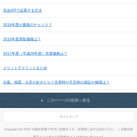
完全0円で設置する方法
2016年度が最後のチャンス？
2016年度買取価格は？
2017年度（平成29年度）売電価格は？
メリットデメリットまとめ
台風、地震、火災が起きたら？災害時や天災時の保証や補償は？
このページの先頭へ戻る
サイトマップ
Copyright (C) 2020 太陽光発電で本当に採算合うか・設置前に必ずお読み下さい。｜太陽光発
電アドバイザー公式情報サイトAll Rights Reserved.