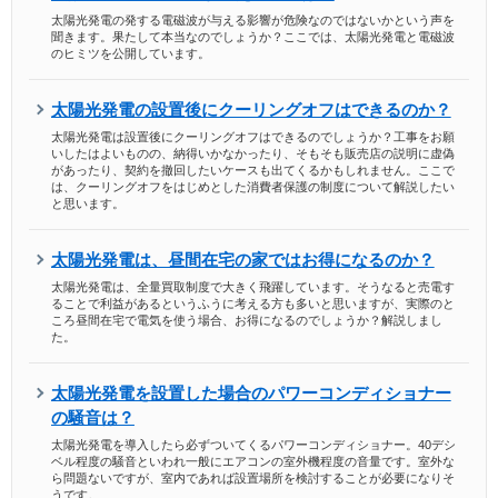
太陽光発電の発する電磁波が与える影響が危険なのではないかという声を
聞きます。果たして本当なのでしょうか？ここでは、太陽光発電と電磁波
のヒミツを公開しています。
太陽光発電の設置後にクーリングオフはできるのか？
太陽光発電は設置後にクーリングオフはできるのでしょうか？工事をお願
いしたはよいものの、納得いかなかったり、そもそも販売店の説明に虚偽
があったり、契約を撤回したいケースも出てくるかもしれません。ここで
は、クーリングオフをはじめとした消費者保護の制度について解説したい
と思います。
太陽光発電は、昼間在宅の家ではお得になるのか？
太陽光発電は、全量買取制度で大きく飛躍しています。そうなると売電す
ることで利益があるというふうに考える方も多いと思いますが、実際のと
ころ昼間在宅で電気を使う場合、お得になるのでしょうか？解説しまし
た。
太陽光発電を設置した場合のパワーコンディショナー
の騒音は？
太陽光発電を導入したら必ずついてくるパワーコンディショナー。40デシ
ベル程度の騒音といわれ一般にエアコンの室外機程度の音量です。室外な
ら問題ないですが、室内であれば設置場所を検討することが必要になりそ
うです。