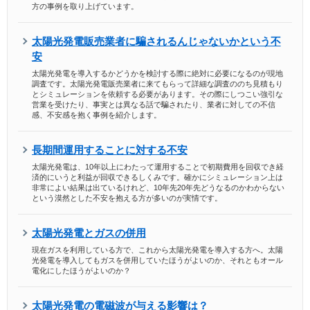
方の事例を取り上げています。
太陽光発電販売業者に騙されるんじゃないかという不
安
太陽光発電を導入するかどうかを検討する際に絶対に必要になるのが現地
調査です。太陽光発電販売業者に来てもらって詳細な調査ののち見積もり
とシミュレーションを依頼する必要があります。その際にしつこい強引な
営業を受けたり、事実とは異なる話で騙されたり、業者に対しての不信
感、不安感を抱く事例を紹介します。
長期間運用することに対する不安
太陽光発電は、10年以上にわたって運用することで初期費用を回収でき経
済的にいうと利益が回収できるしくみです。確かにシミュレーション上は
非常によい結果は出ているけれど、10年先20年先どうなるのかわからない
という漠然とした不安を抱える方が多いのが実情です。
太陽光発電とガスの併用
現在ガスを利用している方で、これから太陽光発電を導入する方へ。太陽
光発電を導入してもガスを併用していたほうがよいのか、それともオール
電化にしたほうがよいのか？
太陽光発電の電磁波が与える影響は？