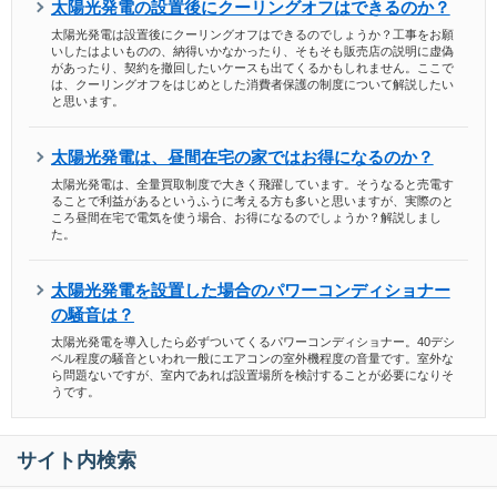
太陽光発電の設置後にクーリングオフはできるのか？
太陽光発電は設置後にクーリングオフはできるのでしょうか？工事をお願
いしたはよいものの、納得いかなかったり、そもそも販売店の説明に虚偽
があったり、契約を撤回したいケースも出てくるかもしれません。ここで
は、クーリングオフをはじめとした消費者保護の制度について解説したい
と思います。
太陽光発電は、昼間在宅の家ではお得になるのか？
太陽光発電は、全量買取制度で大きく飛躍しています。そうなると売電す
ることで利益があるというふうに考える方も多いと思いますが、実際のと
ころ昼間在宅で電気を使う場合、お得になるのでしょうか？解説しまし
た。
太陽光発電を設置した場合のパワーコンディショナー
の騒音は？
太陽光発電を導入したら必ずついてくるパワーコンディショナー。40デシ
ベル程度の騒音といわれ一般にエアコンの室外機程度の音量です。室外な
ら問題ないですが、室内であれば設置場所を検討することが必要になりそ
うです。
サイト内検索