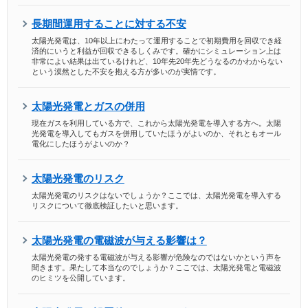
長期間運用することに対する不安
太陽光発電は、10年以上にわたって運用することで初期費用を回収でき経
済的にいうと利益が回収できるしくみです。確かにシミュレーション上は
非常によい結果は出ているけれど、10年先20年先どうなるのかわからない
という漠然とした不安を抱える方が多いのが実情です。
太陽光発電とガスの併用
現在ガスを利用している方で、これから太陽光発電を導入する方へ。太陽
光発電を導入してもガスを併用していたほうがよいのか、それともオール
電化にしたほうがよいのか？
太陽光発電のリスク
太陽光発電のリスクはないでしょうか？ここでは、太陽光発電を導入する
リスクについて徹底検証したいと思います。
太陽光発電の電磁波が与える影響は？
太陽光発電の発する電磁波が与える影響が危険なのではないかという声を
聞きます。果たして本当なのでしょうか？ここでは、太陽光発電と電磁波
のヒミツを公開しています。