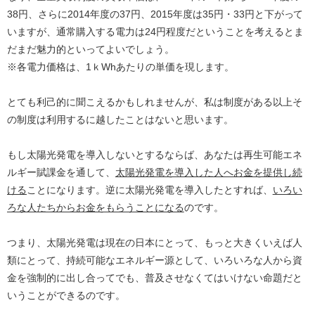
38円、さらに2014年度の37円、2015年度は35円・33円と下がって
いますが、通常購入する電力は24円程度だということを考えるとま
だまだ魅力的といってよいでしょう。
※各電力価格は、1ｋWhあたりの単価を現します。
とても利己的に聞こえるかもしれませんが、私は制度がある以上そ
の制度は利用するに越したことはないと思います。
もし太陽光発電を導入しないとするならば、あなたは再生可能エネ
ルギー賦課金を通して、
太陽光発電を導入した人へお金を提供し続
ける
ことになります。逆に太陽光発電を導入したとすれば、
いろい
ろな人たちからお金をもらうことになる
のです。
つまり、太陽光発電は現在の日本にとって、もっと大きくいえば人
類にとって、持続可能なエネルギー源として、いろいろな人から資
金を強制的に出し合ってでも、普及させなくてはいけない命題だと
いうことができるのです。