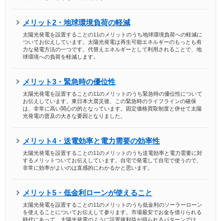
メリット2・地球環境負荷の軽減
太陽光発電を設置することの11のメリットのうち地球環境負荷への軽減に
ついてお伝えしています。太陽光発電は再生可能エネルギーのもっとも有
力な発電方法の一つです。代替えエネルギーとして利用されることで、地
球環境への負荷を軽減します。
メリット3・緊急時の優位性
太陽光発電を設置することの11のメリットのうち緊急時の優位性について
お伝えしています。東日本大震災後、この緊急時のライフラインの確保
は、非常に高い関心の的となっています。固定価格買取制度と併せて太陽
光発電の普及の大きな要因となりました。
メリット4・送電効率と電力需要の効率性
太陽光発電を設置することの11のメリットのうち送電効率と電力需要に対
するメリットついてお伝えしています。自宅で発電して自宅で使うので、
非常に効率がよいのは直感的にわかるかと思います。
メリット5・低金利ローンが使えること
太陽光発電を設置することの11のメリットのうち低金利のソーラーローン
を使えることについてお伝えして参ります。市場最安でお金を借りられる
時代にあって、太陽光発電のように設置後利益が得られるパターンでは、