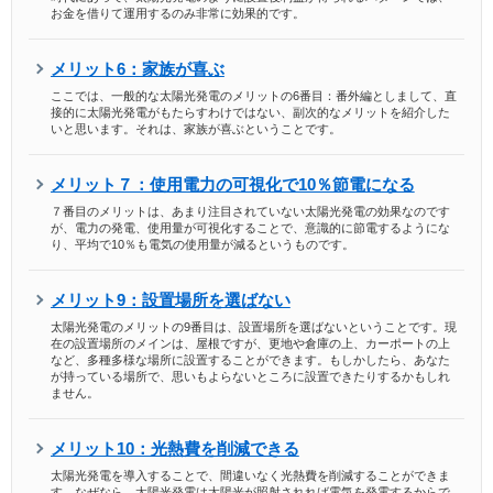
お金を借りて運用するのみ非常に効果的です。
メリット6：家族が喜ぶ
ここでは、一般的な太陽光発電のメリットの6番目：番外編としまして、直
接的に太陽光発電がもたらすわけではない、副次的なメリットを紹介した
いと思います。それは、家族が喜ぶということです。
メリット７：使用電力の可視化で10％節電になる
７番目のメリットは、あまり注目されていない太陽光発電の効果なのです
が、電力の発電、使用量が可視化することで、意識的に節電するようにな
り、平均で10％も電気の使用量が減るというものです。
メリット9：設置場所を選ばない
太陽光発電のメリットの9番目は、設置場所を選ばないということです。現
在の設置場所のメインは、屋根ですが、更地や倉庫の上、カーポートの上
など、多種多様な場所に設置することができます。もしかしたら、あなた
が持っている場所で、思いもよらないところに設置できたりするかもしれ
ません。
メリット10：光熱費を削減できる
太陽光発電を導入することで、間違いなく光熱費を削減することができま
す。なぜなら、太陽光発電は太陽光が照射されれば電気を発電するからで