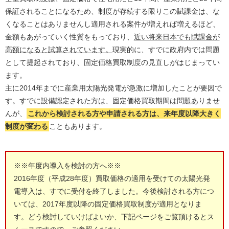
保証されることになるため、制度が存続する限りこの賦課金は、な
くなることはありませんし適用される案件が増えれば増えるほど、
金額もあがっていく性質をもっており、
近い将来日本でも賦課金が
高額になると試算されています。
現実的に、すでに政府内では問題
として提起されており、固定価格買取制度の見直しがはじまってい
ます。
主に2014年までに産業用太陽光発電が急激に増加したことが要因で
す。すでに設備認定された方は、固定価格買取期間は問題ありませ
んが、
これから検討される方や申請される方は、来年度以降大きく
制度が変わる
こともあります。
※※年度内導入を検討の方へ※※
2016年度（平成28年度）買取価格の適用を受けての太陽光発
電導入は、すでに受付を終了しました。今後検討される方につ
いては、2017年度以降の固定価格買取制度が適用となりま
す。どう検討していけばよいか、下記ページをご覧頂けるとス