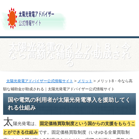
太陽光発電のメリット８・今
なら高額な補助金が助成され
る
＞
＞
太陽光発電アドバイザー公式情報サイト
メリット
メリット8・今なら高
額な補助金が助成される｜太陽光発電アドバイザー公式情報サイト
国や電気の利用者が太陽光発電導入を援助してく
れる仕組み
太
陽光発電は、
固定価格買取制度という国からの支援をもらうこ
とができる仕組み
です。固定価格買取制度（いわゆる全量買取制