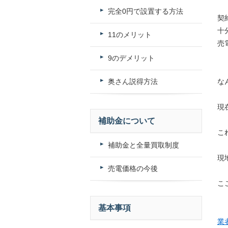
完全0円で設置する方法
契
十
11のメリット
売
9のデメリット
奥さん説得方法
な
現
補助金について
こ
補助金と全量買取制度
現
売電価格の今後
こ
基本事項
業