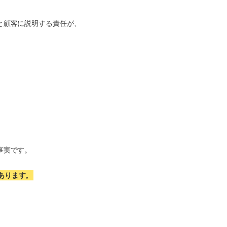
と顧客に説明する責任が、
。
事実です。
あります。