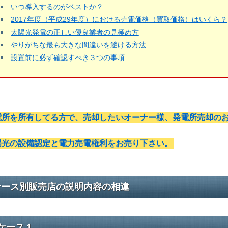
いつ導入するのがベストか？
2017年度（平成29年度）における売電価格（買取価格）はいくら？
太陽光発電の正しい優良業者の見極め方
やりがちな最も大きな間違いを避ける方法
設置前に必ず確認すべき３つの事項
電所を所有してる方で、売却したいオーナー様、発電所売却の
陽光の設備認定と電力売電権利をお売り下さい。
ケース別販売店の説明内容の相違
ケース１