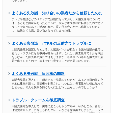
て参ります。
よくある失敗談｜知り合いの業者だから信頼したのに
テレビや雑誌などのメディアで話題になっており、太陽光発電について
は、もともと興味があったところに、友人が販売会社に転職したのでとい
うことで久々にあって勧められた。長い付き合いだから信頼していたの
に、結果とても高い買い物となってしまった例。
よくある失敗談｜パネルの反射光でトラブルに
太陽光発電を設置したところ、太陽光パネルが反射する光が近隣の住宅に
あたりトラブルになる事例が見られます。これは、調査段階で十分な検証
をしなかった販売店の責任ではありますが、最終的にパネルを撤去する必
要が出てしまうので、施主でも注意することが必要になります。
よくある失敗談｜日照権の問題
太陽光発電を導入して、想定どおり発電していたが、あるとき目の前の空
き地に建物が建ち、日照権を剥奪され、ついには、発電量が大幅に減って
しまった。そんな失敗を防ぐためにはどうしたらよいのでしょうか？
トラブル・クレームを徹底調査
太陽光発電を導入して、実際に起こったトラブルや、私のところ、あるい
は消費者センターに寄せられたクレームなどを徹底調査しました。トラブ