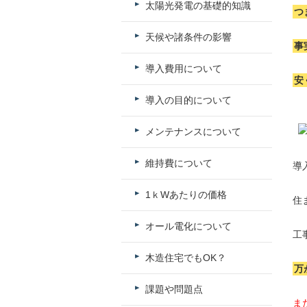
太陽光発電の基礎的知識
つ
天候や諸条件の影響
事
導入費用について
安
導入の目的について
メンテナンスについて
維持費について
導
1ｋWあたりの価格
住
オール電化について
工
木造住宅でもOK？
万
課題や問題点
ま