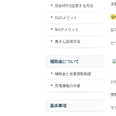
太
完全0円で設置する方法
な
11のメリット
9のデメリット
以
奥さん説得方法
ど
補助金について
補助金と全量買取制度
ど
売電価格の今後
実
基本事項
そ