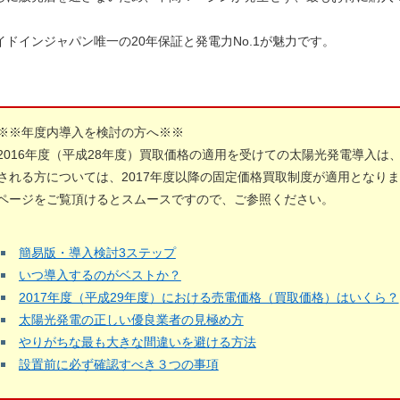
イドインジャパン唯一の20年保証と発電力No.1が魅力です。
※※年度内導入を検討の方へ※※
2016年度（平成28年度）買取価格の適用を受けての太陽光発電導入は
される方については、2017年度以降の固定価格買取制度が適用となり
ページをご覧頂けるとスムースですので、ご参照ください。
簡易版・導入検討3ステップ
いつ導入するのがベストか？
2017年度（平成29年度）における売電価格（買取価格）はいくら？
太陽光発電の正しい優良業者の見極め方
やりがちな最も大きな間違いを避ける方法
設置前に必ず確認すべき３つの事項