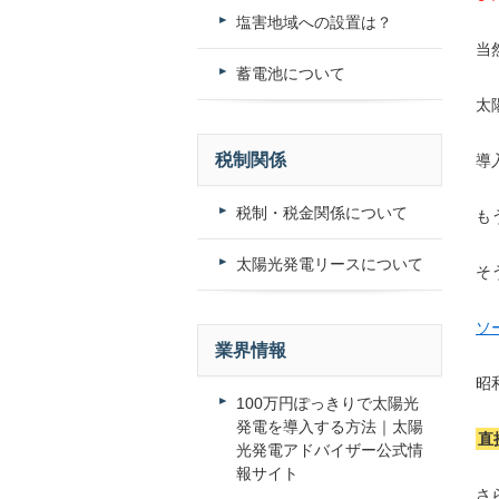
塩害地域への設置は？
当
蓄電池について
太
税制関係
導
税制・税金関係について
も
太陽光発電リースについて
そ
ソ
業界情報
昭
100万円ぽっきりで太陽光
発電を導入する方法｜太陽
直
光発電アドバイザー公式情
報サイト
さ