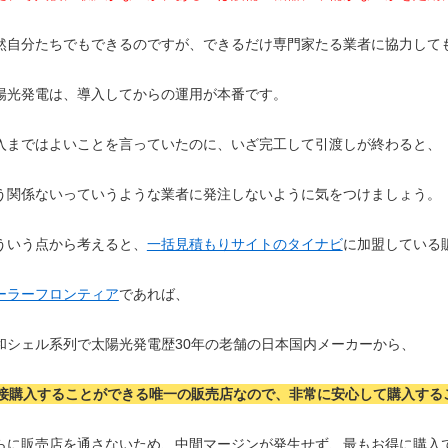
然自分たちでもできるのですが、できるだけ専門家たる業者に協力して
陽光発電は、導入してからの運用が本番です。
入まではよいことを言っていたのに、いざ完工して引渡しが終わると、
う関係ないっていうような業者に発注しないように気をつけましょう。
ういう点から考えると、
一括見積もりサイトのタイナビ
に加盟している
ーラーフロンティア
であれば、
和シェル系列で太陽光発電歴30年の老舗の日本国内メーカーから、
接購入することができる唯一の販売店なので、非常に安心して購入する
らに販売店を通さないため、中間マージンが発生せず、最もお得に購入