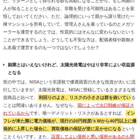
た、リターンとして得られる額も高額になることから、もし周囲の
人が知ることとなった場合は、非難を受ける可能性はあることを覚
悟しておいてください。ただ、論理的にいって親から譲り受けた一
棟マンションを所有していて、管理人さんを雇っているのとメガソ
ーラーを運営するのとでは、性質的にはそんなに変わらないという
ことができるでしょう。どうしても不安な方は、配偶者様や親御さ
ん名義で運営するのも一つではないでしょうか？
副業とはいえないけれど、太陽光発電はやはり非常によい収益源
となる
世の中では、NISAという非課税で優遇措置の大きな投資が大いに流
行していますが、太陽光発電は、NISAに登録しているさまざまな投
資商品と比べて、
利回りのよさ、リスクの小ささは群を抜いてい
る
ことは間違いありません。なぜなら、
国によって出口戦略が保証さ
れているから
です。唯一デメリット・リスクがあるとすれば、
イン
フレが来た際に電力価格が、現行の20円程度/ｋWから40円以上に爆
発的に上昇した場合に、買取価格の保証が逆に足かせになる
という
ことくらいです。また、
設置してよい場所と悪い場所があるのも間