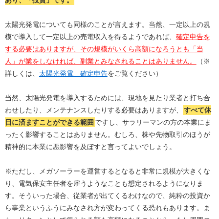
あり、「投資」です。
太陽光発電についても同様のことが言えます。当然、一定以上の規
模で導入して一定以上の売電収入を得るようであれば、
確定申告を
する必要はありますが、その規模がいくら高額になろうとも「当
人」が業をしなければ、副業とみなされることはありません。
（※
詳しくは、
太陽光発電 確定申告
をご覧ください）
当然、太陽光発電を導入するためには、現地を見たり業者と打ち合
わせしたり、メンテナンスしたりする必要はありますが、
すべて休
日に済ますことができる範囲
ですし、サラリーマンの方の本業にま
ったく影響することはありません。むしろ、株や先物取引のほうが
精神的に本業に悪影響を及ぼすと言ってよいでしょう。
※ただし、メガソーラーを運営するとなると非常に規模が大きくな
り、電気保安主任者を雇うようなことも想定されるようになりま
す。そういった場合、従業者が出てくるわけなので、純粋の投資か
ら事業というふうにみなされ方が変わってくる恐れもあります。ま