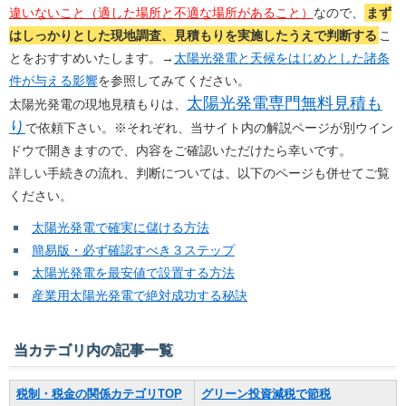
違いないこと（適した場所と不適な場所があること）
なので、
まず
はしっかりとした現地調査、見積もりを実施したうえで判断する
こ
とをおすすめいたします。→
太陽光発電と天候をはじめとした諸条
件が与える影響
を参照してみてください。
太陽光発電専門無料見積も
太陽光発電の現地見積もりは、
り
で依頼下さい。※それぞれ、当サイト内の解説ページが別ウイン
ドウで開きますので、内容をご確認いただけたら幸いです。
詳しい手続きの流れ、判断については、以下のページも併せてご覧
ください。
太陽光発電で確実に儲ける方法
簡易版・必ず確認すべき３ステップ
太陽光発電を最安値で設置する方法
産業用太陽光発電で絶対成功する秘訣
当カテゴリ内の記事一覧
税制・税金の関係カテゴリTOP
グリーン投資減税で節税