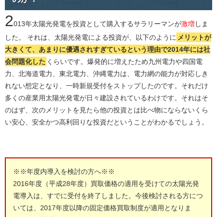
2
013年太陽光発電を投資として購入するサラリーマンが
激増
しま
した。 それは、太陽光発電による投資が、以下のように
メリットが
大きくて、あまりに優遇されすぎているという理由で2014年には社
会問題化した
くらいです。爆発的に増えたため九州電力や四国電
力、北海道電力、東北電力、沖縄電力は、電力網の能力が対応しき
れない想定となり、一時新規受付をストップしたのです。それだけ
多くの産業用太陽光発電が日々建設されているわけです。それはそ
のはず、次のメリットを見たら他の投資とは比べ物にならないくら
い安心、安全かつ高利回りな投資だということがわかるでしょう。
※※年度内導入を検討の方へ※※
2016年度（平成28年度）買取価格の適用を受けての太陽光発
電導入は、すでに受付を終了しました。今後検討される方につ
いては、2017年度以降の固定価格買取制度が適用となりま