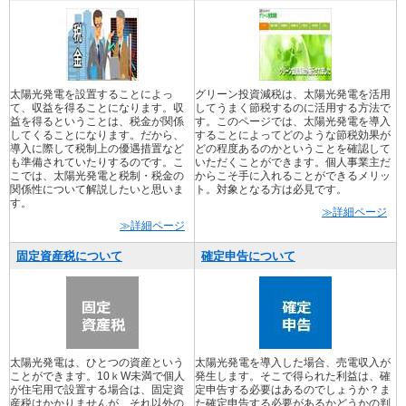
太陽光発電を設置することによっ
グリーン投資減税は、太陽光発電を活用
て、収益を得ることになります。収
してうまく節税するのに活用する方法で
益を得るということは、税金が関係
す。このページでは、太陽光発電を導入
してくることになります。だから、
することによってどのような節税効果が
導入に際して税制上の優遇措置など
どの程度あるのかということを確認して
も準備されていたりするのです。こ
いただくことができます。個人事業主だ
こでは、太陽光発電と税制・税金の
からこそ手に入れることができるメリッ
関係性について解説したいと思いま
ト。対象となる方は必見です。
す。
≫詳細ページ
≫詳細ページ
固定資産税について
確定申告について
太陽光発電は、ひとつの資産という
太陽光発電を導入した場合、売電収入が
ことができます。10ｋW未満で個人
発生します。そこで得られた利益は、確
が住宅用で設置する場合は、固定資
定申告する必要はあるのでしょうか？ま
産税はかかりませんが、それ以外の
た確定申告する必要があるかどうかの判