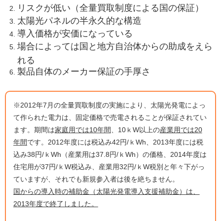
リスクが低い（全量買取制度による国の保証）
太陽光パネルの半永久的な構造
導入価格が安価になっている
場合によっては国と地方自治体からの助成をえら
れる
製品自体のメーカー保証の手厚さ
※2012年7月の全量買取制度の実施により、太陽光発電によっ
て作られた電力は、固定価格で売電されることが保証されてい
ます。期間は
家庭用では10年間
、10ｋW以上の
産業用では20
年間
です。2012年度には税込み42円/ｋWh、2013年度には税
込み38円/ｋWh（産業用は37.8円/ｋWh）の価格、2014年度は
住宅用が37円/ｋW税込み、産業用32円/ｋW税別と年々下がっ
ていますが、それでも新規参入者は後を絶ちません。
国からの導入時の補助金（太陽光発電導入支援補助金）は、
2013年度で終了しました。