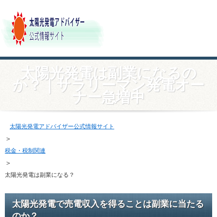
太陽光発電は副業になるの
か？｜サラリーマン発電オー
ナー急増中
太陽光発電アドバイザー公式情報サイト
＞
税金・税制関連
＞
太陽光発電は副業になる？
太陽光発電で売電収入を得ることは副業に当たる
のか？