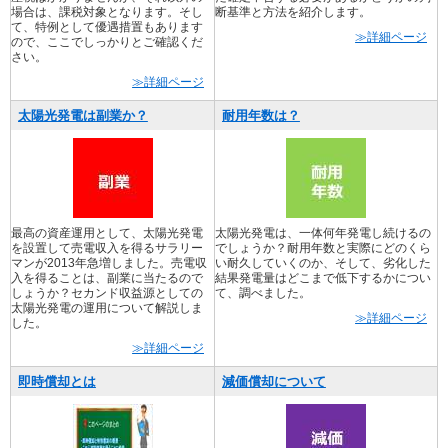
場合は、課税対象となります。そし
断基準と方法を紹介します。
て、特例として優遇措置もあります
≫詳細ページ
ので、ここでしっかりとご確認くだ
さい。
≫詳細ページ
太陽光発電は副業か？
耐用年数は？
最高の資産運用として、太陽光発電
太陽光発電は、一体何年発電し続けるの
を設置して売電収入を得るサラリー
でしょうか？耐用年数と実際にどのくら
マンが2013年急増しました。売電収
い耐久していくのか、そして、劣化した
入を得ることは、副業に当たるので
結果発電量はどこまで低下するかについ
しょうか？セカンド収益源としての
て、調べました。
太陽光発電の運用について解説しま
≫詳細ページ
した。
≫詳細ページ
即時償却とは
減価償却について