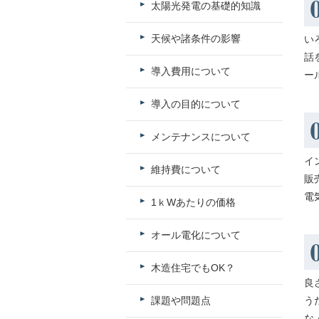
太陽光発電の基礎的知識
天候や諸条件の影響
い
話
導入費用について
ー
導入の目的について
メンテナンスについて
イ
維持費について
販
電
1ｋWあたりの価格
オール電化について
木造住宅でもOK？
良
課題や問題点
う
な