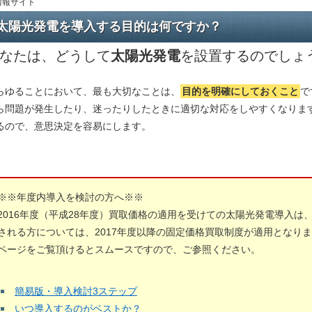
情報サイト
太陽光発電を導入する目的は何ですか？
なたは、どうして
太陽光発電
を設置するのでしょ
らゆることにおいて、最も大切なことは、
目的を明確にしておくこと
で
ら問題が発生したり、迷ったりしたときに適切な対応をしやすくなりま
るので、意思決定を容易にします。
※※年度内導入を検討の方へ※※
2016年度（平成28年度）買取価格の適用を受けての太陽光発電導入は
される方については、2017年度以降の固定価格買取制度が適用となり
ページをご覧頂けるとスムースですので、ご参照ください。
簡易版・導入検討3ステップ
いつ導入するのがベストか？