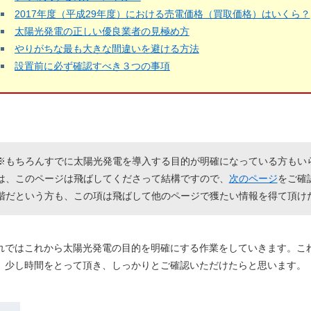
2017年度（平成29年度）における売電価格（買取価格）はいくら？
太陽光発電の正しい優良業者の見極め方
やりがちな最も大きな間違いを避ける方法
設置前に必ず確認すべき３つの事項
※もちろんすでに太陽光発電を導入する目的が明確になっている方もい
は、このページは飛ばしてくださって結構ですので、
次のページ
をご確
階だという方も、この項は飛ばして他のページで獲たい情報を得て頂け
れではこれから太陽光発電の目的を明確にする作業をしていきます。こ
。少し時間をとって頂き、しっかりとご確認いただけたらと思います。