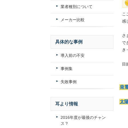
業者種別について
こ
メーカー比較
感
さ
具体的な事例
で
き
導入前の不安
目
事例集
失敗事例
発
太
耳より情報
2016年度が最後のチャン
ス？