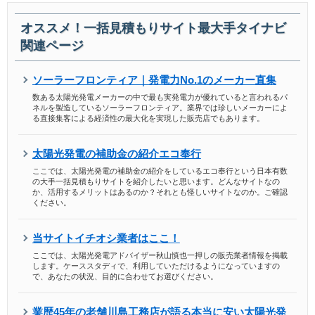
オススメ！一括見積もりサイト最大手タイナビ
関連ページ
ソーラーフロンティア｜発電力No.1のメーカー直集
数ある太陽光発電メーカーの中で最も実発電力が優れていると言われるパ
ネルを製造しているソーラーフロンティア。業界では珍しいメーカーによ
る直接集客による経済性の最大化を実現した販売店でもあります。
太陽光発電の補助金の紹介エコ奉行
ここでは、太陽光発電の補助金の紹介をしているエコ奉行という日本有数
の大手一括見積もりサイトを紹介したいと思います。どんなサイトなの
か、活用するメリットはあるのか？それとも怪しいサイトなのか。ご確認
ください。
当サイトイチオシ業者はここ！
ここでは、太陽光発電アドバイザー秋山慎也一押しの販売業者情報を掲載
します。ケーススタディで、利用していただけるようになっていますの
で、あなたの状況、目的に合わせてお選びください。
業歴45年の老舗川島工務店が語る本当に安い太陽光発